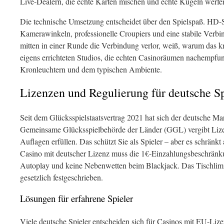
Live-Dealern, die echte Karten mischen und echte Kugeln werfe
Die technische Umsetzung entscheidet über den Spielspaß. HD-
Kamerawinkeln, professionelle Croupiers und eine stabile Verbi
mitten in einer Runde die Verbindung verlor, weiß, warum das kr
eigens errichteten Studios, die echten Casinoräumen nachempfu
Kronleuchtern und dem typischen Ambiente.
Lizenzen und Regulierung für deutsche Sp
Seit dem Glücksspielstaatsvertrag 2021 hat sich der deutsche Ma
Gemeinsame Glücksspielbehörde der Länder (GGL) vergibt Lizen
Auflagen erfüllen. Das schützt Sie als Spieler – aber es schränk
Casino mit deutscher Lizenz muss die 1€-Einzahlungsbeschränku
Autoplay und keine Nebenwetten beim Blackjack. Das Tischlimit
gesetzlich festgeschrieben.
Lösungen für erfahrene Spieler
Viele deutsche Spieler entscheiden sich für Casinos mit EU-Liz