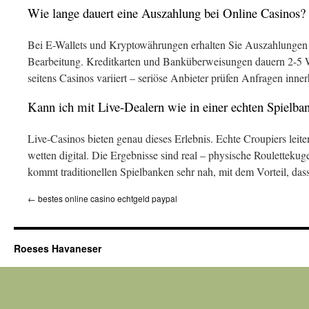
Wie lange dauert eine Auszahlung bei Online Casinos?
Bei E-Wallets und Kryptowährungen erhalten Sie Auszahlungen 
Bearbeitung. Kreditkarten und Banküberweisungen dauern 2-5 W
seitens Casinos variiert – seriöse Anbieter prüfen Anfragen inne
Kann ich mit Live-Dealern wie in einer echten Spielban
Live-Casinos bieten genau dieses Erlebnis. Echte Croupiers leit
wetten digital. Die Ergebnisse sind real – physische Rouletteku
kommt traditionellen Spielbanken sehr nah, mit dem Vorteil, das
←
bestes online casino echtgeld paypal
Roeses Havaneser