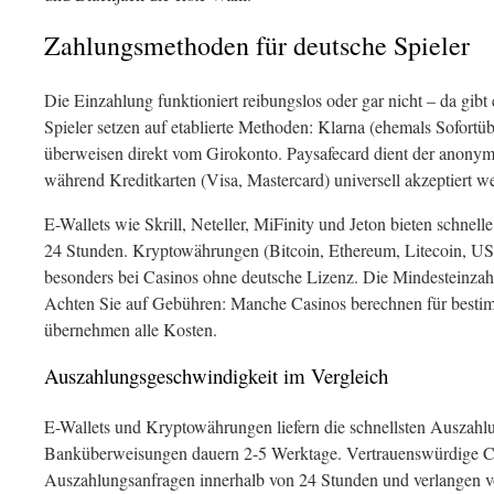
Zahlungsmethoden für deutsche Spieler
Die Einzahlung funktioniert reibungslos oder gar nicht – da gib
Spieler setzen auf etablierte Methoden: Klarna (ehemals Sofortü
überweisen direkt vom Girokonto. Paysafecard dient der anonym
während Kreditkarten (Visa, Mastercard) universell akzeptiert w
E-Wallets wie Skrill, Neteller, MiFinity und Jeton bieten schnel
24 Stunden. Kryptowährungen (Bitcoin, Ethereum, Litecoin, 
besonders bei Casinos ohne deutsche Lizenz. Die Mindesteinzahl
Achten Sie auf Gebühren: Manche Casinos berechnen für besti
übernehmen alle Kosten.
Auszahlungsgeschwindigkeit im Vergleich
E-Wallets und Kryptowährungen liefern die schnellsten Auszahl
Banküberweisungen dauern 2-5 Werktage. Vertrauenswürdige Ca
Auszahlungsanfragen innerhalb von 24 Stunden und verlangen vol