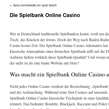
←
tipico kombiwette ein spiel falsch
springen
Die Spielbank Online Casino
Wer in Deutschland traditionelle Spielbanken kennt, weiß um das
Tisch, das Klacken der Jetons. Doch der Weg nach Baden-Baden
Casino kostet Zeit. Die Spielbank Online Casino Alternative hat 
klassische Atmosphäre einer deutschen Spielbank trifft auf die Fl
Anbieter liefern wirklich diese Spielbank-Qualität? Und woran e
der mehr ist als eine bunte Website mit Slots?
Was macht ein Spielbank Online Casino 
Nicht jedes Online Casino verdient die Bezeichnung „Spielbank“.
und der Aufmachung. Während reine Slot-Casinos auf tausende A
Spielbank Online Casino klassische Tischspiele in einer Qualität
erinnert. Das bedeutet: Roulette, Blackjack, Baccarat und Poker 