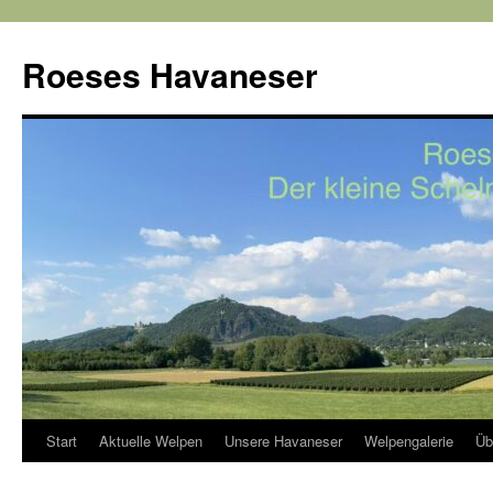
Roeses Havaneser
Start
Aktuelle Welpen
Unsere Havaneser
Welpengalerie
Üb
Zum
Inhalt